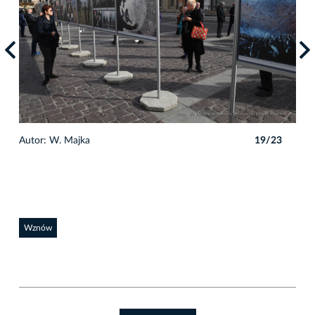
3
Autor: W. Majka
19/23
Auto
Wznów