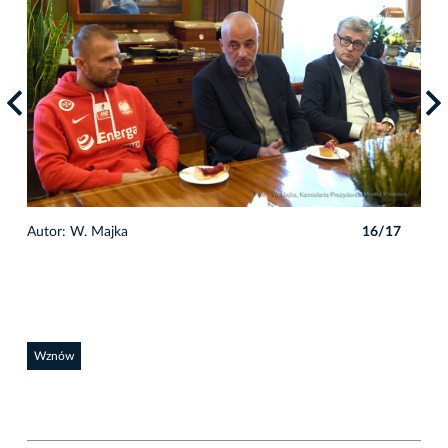
7
Autor: W. Majka
16/17
Auto
Wznów