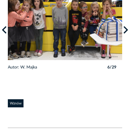
9
Autor: W. Majka
6/29
Auto
Wznów