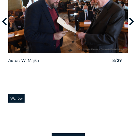
9
Autor: W. Majka
8/29
Auto
Wznów