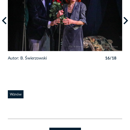
8
Autor: B. Świerzowski
16/18
Auto
Wznów