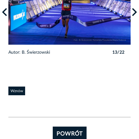
2
Autor: B. Świerzowski
13/22
Auto
Wznów
POWRÓT