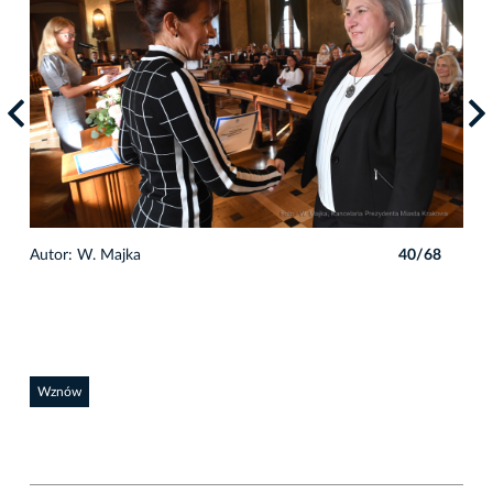
8
Autor: W. Majka
40/68
Auto
Wznów