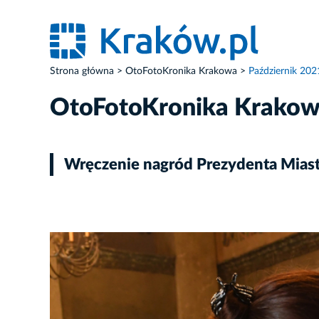
Strona główna
OtoFotoKronika Krakowa
Październik 202
OtoFotoKronika Krako
Wręczenie nagród Prezydenta Miast
ZDJĘCIE