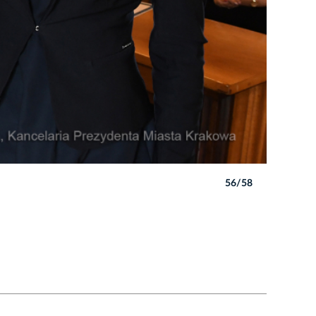
56/58
Autor: W. 