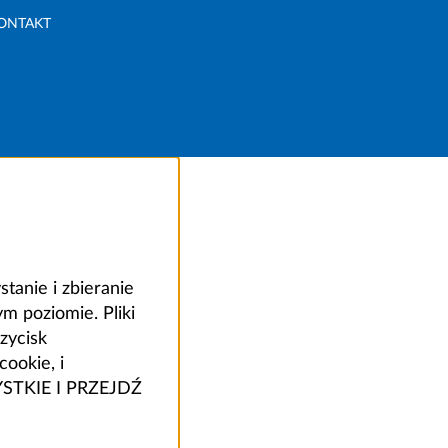
ONTAKT
anie i zbieranie
 poziomie. Pliki
zycisk
ookie, i
ZYSTKIE I PRZEJDŹ