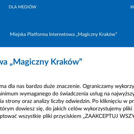
DLA MEDIÓW
K
Miejska Platforma Internetowa „Magiczny Kraków”
owa „Magiczny Kraków”
a dla nas bardzo duże znaczenie. Ograniczamy wykorzyst
minimum wymaganego do świadczenia usług na najwyższym
strony oraz analizy liczby odwiedzin. Po kliknięciu w pr
m dowiesz się, do jakich celów wykorzystujemy pliki c
ceptować wszystkie pliki przyciskiem „ZAAKCEPTUJ WS