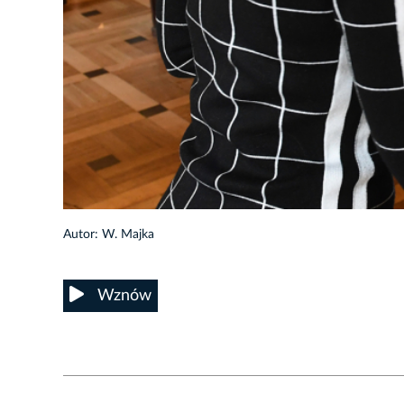
55/58
Autor: W. Majka
Wznów