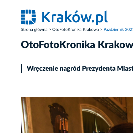
Strona główna
OtoFotoKronika Krakowa
Październik 202
OtoFotoKronika Krako
Wręczenie nagród Prezydenta Miast
ZDJĘCIE