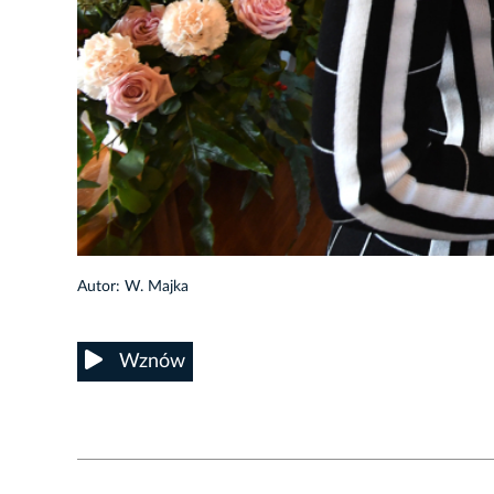
50/58
Autor: W. Majka
Wznów