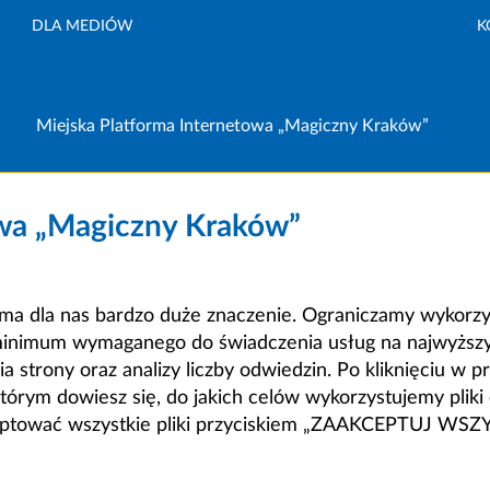
DLA MEDIÓW
K
Miejska Platforma Internetowa „Magiczny Kraków”
owa „Magiczny Kraków”
a dla nas bardzo duże znaczenie. Ograniczamy wykorzyst
minimum wymaganego do świadczenia usług na najwyższym
strony oraz analizy liczby odwiedzin. Po kliknięciu w pr
m dowiesz się, do jakich celów wykorzystujemy pliki c
ceptować wszystkie pliki przyciskiem „ZAAKCEPTUJ WS