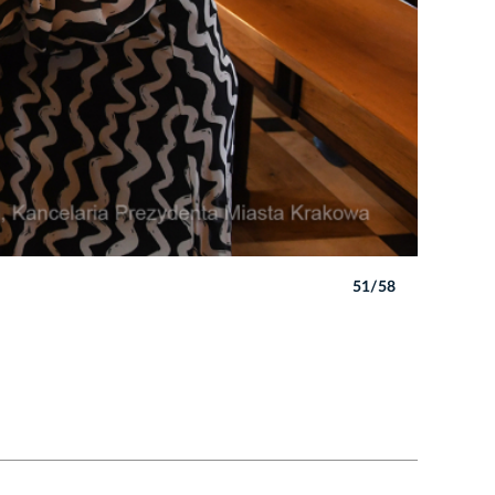
51/58
Autor: W. 