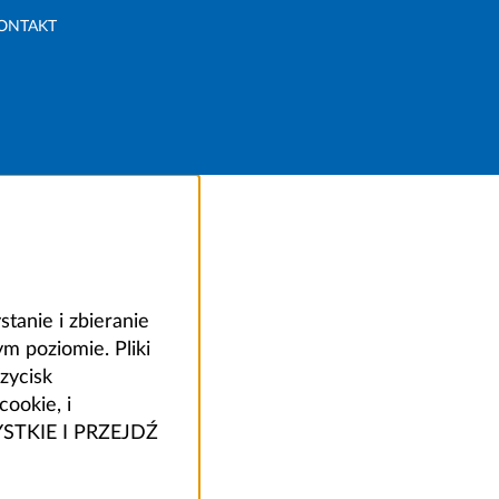
ONTAKT
anie i zbieranie
 poziomie. Pliki
zycisk
ookie, i
ZYSTKIE I PRZEJDŹ