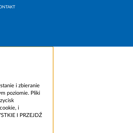
ONTAKT
anie i zbieranie
 poziomie. Pliki
zycisk
ookie, i
ZYSTKIE I PRZEJDŹ