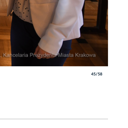
45/58
Autor: W. 