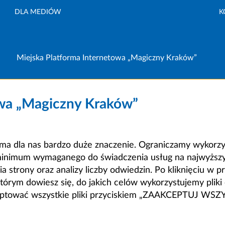
DLA MEDIÓW
K
Miejska Platforma Internetowa „Magiczny Kraków”
owa „Magiczny Kraków”
a dla nas bardzo duże znaczenie. Ograniczamy wykorzyst
minimum wymaganego do świadczenia usług na najwyższym
strony oraz analizy liczby odwiedzin. Po kliknięciu w pr
m dowiesz się, do jakich celów wykorzystujemy pliki c
ceptować wszystkie pliki przyciskiem „ZAAKCEPTUJ WS