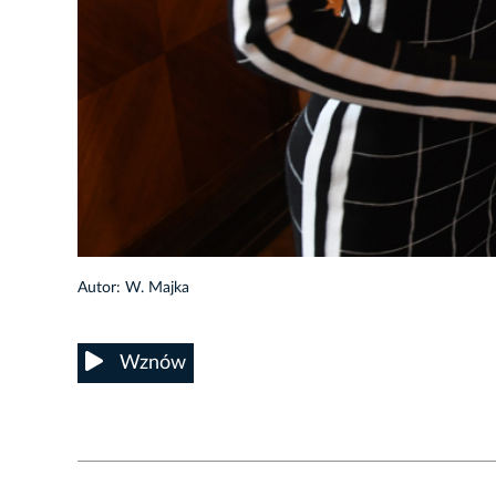
44/58
Autor: W. Majka
Wznów