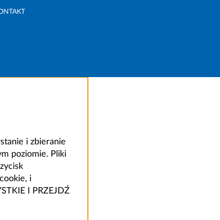
ONTAKT
anie i zbieranie
 poziomie. Pliki
zycisk
ookie, i
ZYSTKIE I PRZEJDŹ