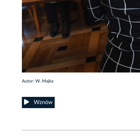
26/58
Autor: W. Majka
Wznów