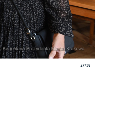
27/58
Autor: W. 