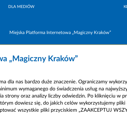
DLA MEDIÓW
K
Miejska Platforma Internetowa „Magiczny Kraków”
owa „Magiczny Kraków”
a dla nas bardzo duże znaczenie. Ograniczamy wykorzyst
minimum wymaganego do świadczenia usług na najwyższym
strony oraz analizy liczby odwiedzin. Po kliknięciu w pr
m dowiesz się, do jakich celów wykorzystujemy pliki c
ceptować wszystkie pliki przyciskiem „ZAAKCEPTUJ WS