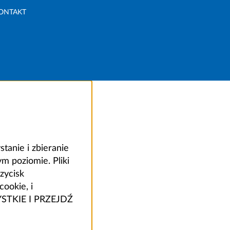
ONTAKT
anie i zbieranie
 poziomie. Pliki
zycisk
ookie, i
ZYSTKIE I PRZEJDŹ