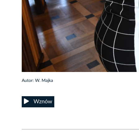
20/58
Autor: W. Majka
Wznów