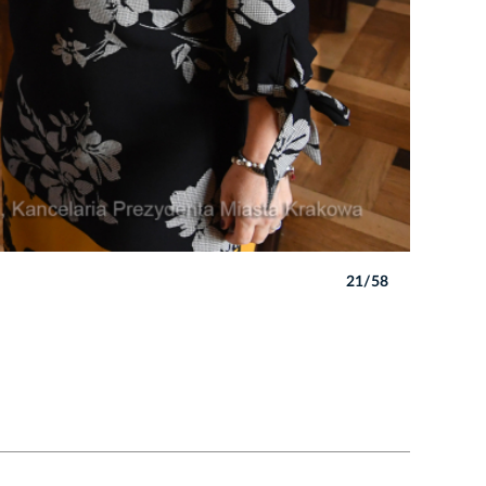
21/58
Autor: W. 