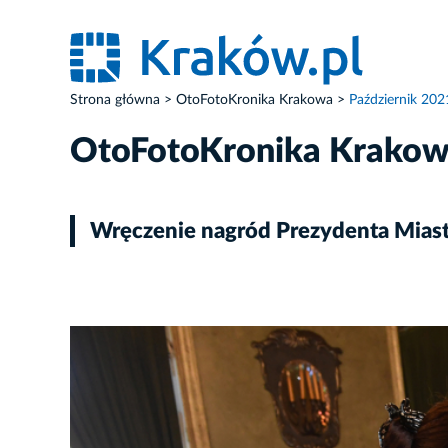
Strona główna
OtoFotoKronika Krakowa
Październik 202
OtoFotoKronika Krako
Wręczenie nagród Prezydenta Miast
ZDJĘCIE