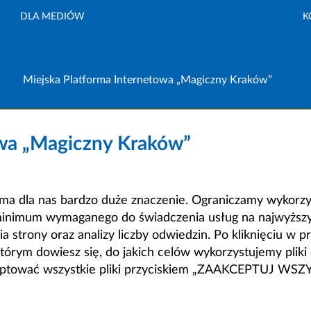
DLA MEDIÓW
K
Miejska Platforma Internetowa „Magiczny Kraków”
owa „Magiczny Kraków”
a dla nas bardzo duże znaczenie. Ograniczamy wykorzyst
minimum wymaganego do świadczenia usług na najwyższym
strony oraz analizy liczby odwiedzin. Po kliknięciu w pr
m dowiesz się, do jakich celów wykorzystujemy pliki c
ceptować wszystkie pliki przyciskiem „ZAAKCEPTUJ WS