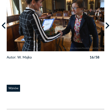
8
Autor: W. Majka
16/58
Auto
Wznów