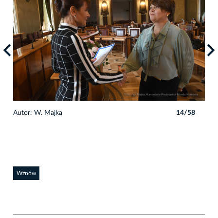
8
Autor: W. Majka
14/58
Auto
Wznów