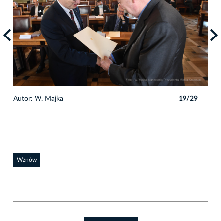
9
Autor: W. Majka
19/29
Auto
Wznów