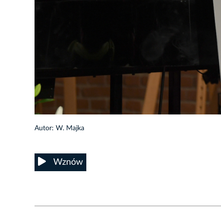
7/34
Autor: W. Majka
Wznów