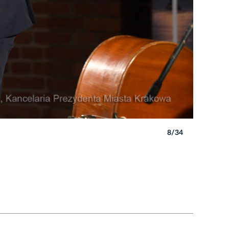
8/34
Autor: W. 