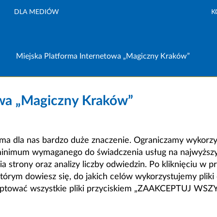
DLA MEDIÓW
K
Miejska Platforma Internetowa „Magiczny Kraków”
owa „Magiczny Kraków”
a dla nas bardzo duże znaczenie. Ograniczamy wykorzyst
minimum wymaganego do świadczenia usług na najwyższym
strony oraz analizy liczby odwiedzin. Po kliknięciu w pr
m dowiesz się, do jakich celów wykorzystujemy pliki c
ceptować wszystkie pliki przyciskiem „ZAAKCEPTUJ WS