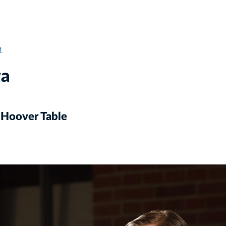
1
wa
i Hoover Table