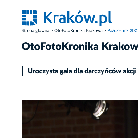
Strona główna
OtoFotoKronika Krakowa
Październik 202
OtoFotoKronika Krako
Uroczysta gala dla darczyńców akcj
ZDJĘCIE