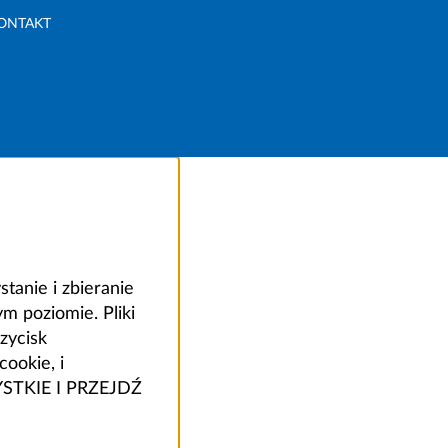
ONTAKT
anie i zbieranie
 poziomie. Pliki
zycisk
ookie, i
ZYSTKIE I PRZEJDŹ