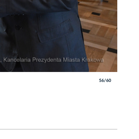
56/60
Autor: W. 