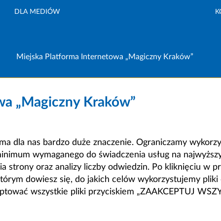
DLA MEDIÓW
K
Miejska Platforma Internetowa „Magiczny Kraków”
owa „Magiczny Kraków”
a dla nas bardzo duże znaczenie. Ograniczamy wykorzyst
minimum wymaganego do świadczenia usług na najwyższym
strony oraz analizy liczby odwiedzin. Po kliknięciu w pr
m dowiesz się, do jakich celów wykorzystujemy pliki c
ceptować wszystkie pliki przyciskiem „ZAAKCEPTUJ WS