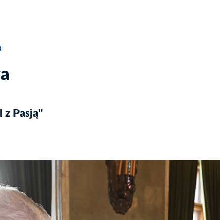
1
wa
 z Pasją"