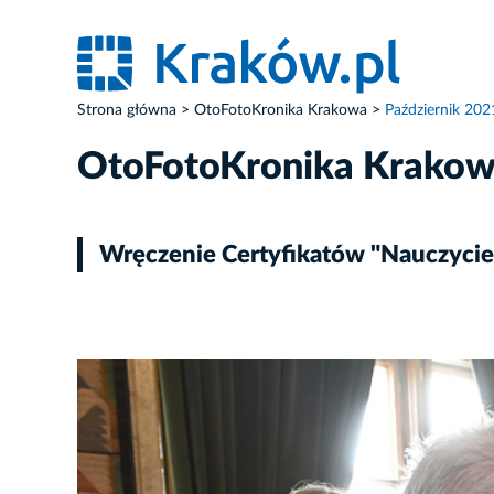
Strona główna
OtoFotoKronika Krakowa
Październik 202
OtoFotoKronika Krako
Wręczenie Certyfikatów "Nauczyciel
ZDJĘCIE