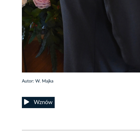
55/60
Autor: W. Majka
Wznów