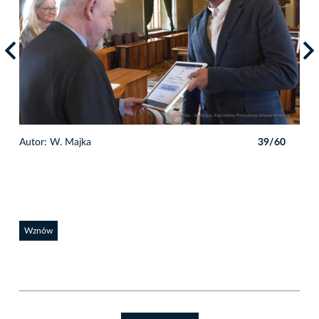
0
Autor: W. Majka
39/60
Auto
Wznów