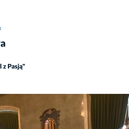
1
wa
 z Pasją"