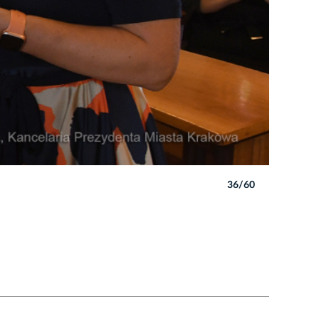
36/60
Autor: W. 