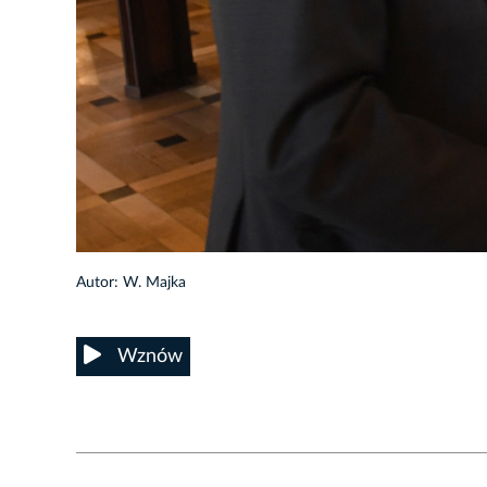
35/60
Autor: W. Majka
Wznów