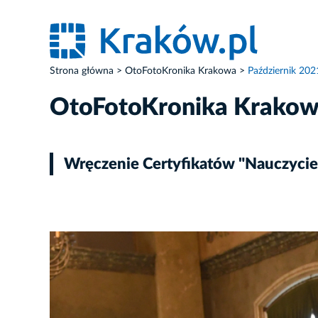
Strona główna
OtoFotoKronika Krakowa
Październik 202
OtoFotoKronika Krako
Wręczenie Certyfikatów "Nauczyciel
ZDJĘCIE