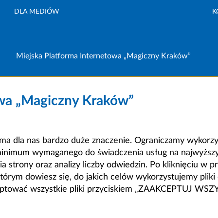
DLA MEDIÓW
K
Miejska Platforma Internetowa „Magiczny Kraków”
owa „Magiczny Kraków”
a dla nas bardzo duże znaczenie. Ograniczamy wykorzyst
minimum wymaganego do świadczenia usług na najwyższym
strony oraz analizy liczby odwiedzin. Po kliknięciu w pr
m dowiesz się, do jakich celów wykorzystujemy pliki c
ceptować wszystkie pliki przyciskiem „ZAAKCEPTUJ WS