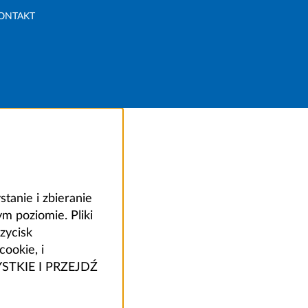
ONTAKT
anie i zbieranie
 poziomie. Pliki
zycisk
ookie, i
ZYSTKIE I PRZEJDŹ