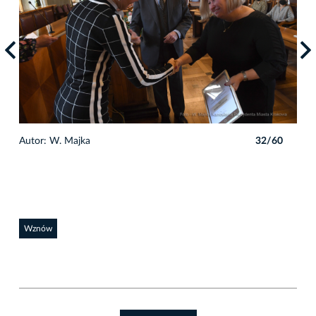
0
Autor: W. Majka
32/60
Auto
Wznów