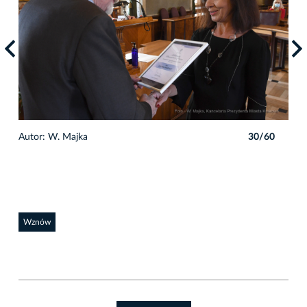
0
Autor: W. Majka
30/60
Auto
Wznów