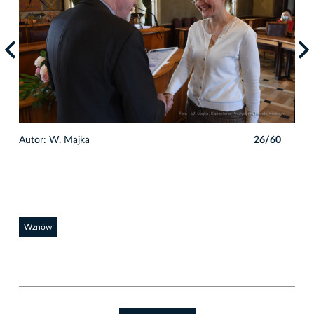
0
Autor: W. Majka
26/60
Auto
Wznów