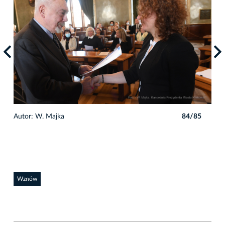
5
Autor: W. Majka
84/85
Auto
Wznów