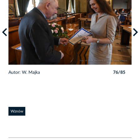
5
Autor: W. Majka
76/85
Auto
Wznów