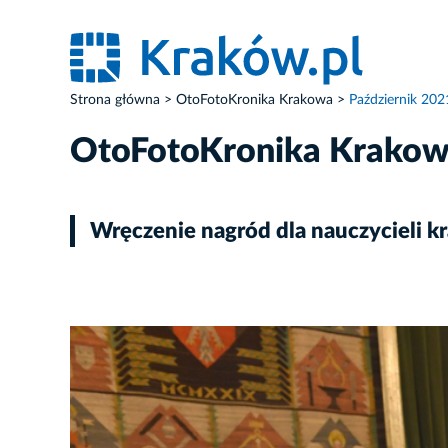
Strona główna
OtoFotoKronika Krakowa
Październik 202
OtoFotoKronika Krako
Wręczenie nagród dla nauczycieli k
ZDJĘCIE