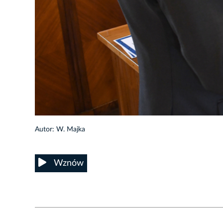
40/85
Autor: W. Majka
Wznów