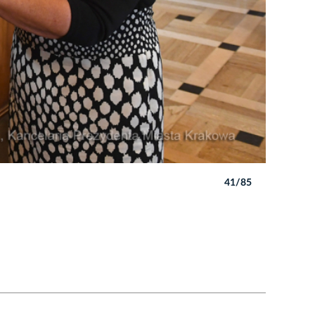
41/85
Autor: W. 