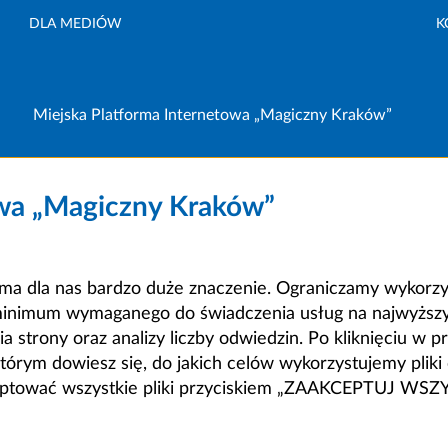
DLA MEDIÓW
K
Miejska Platforma Internetowa „Magiczny Kraków”
owa „Magiczny Kraków”
a dla nas bardzo duże znaczenie. Ograniczamy wykorzyst
minimum wymaganego do świadczenia usług na najwyższym
strony oraz analizy liczby odwiedzin. Po kliknięciu w pr
m dowiesz się, do jakich celów wykorzystujemy pliki c
ceptować wszystkie pliki przyciskiem „ZAAKCEPTUJ WS