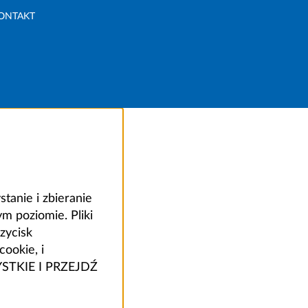
ONTAKT
anie i zbieranie
 poziomie. Pliki
zycisk
ookie, i
ZYSTKIE I PRZEJDŹ