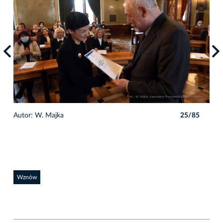
5
Autor: W. Majka
25/85
Auto
Wznów