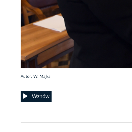
23/85
Autor: W. Majka
Wznów