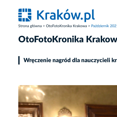
Strona główna
OtoFotoKronika Krakowa
Październik 202
OtoFotoKronika Krako
Wręczenie nagród dla nauczycieli k
ZDJĘCIE