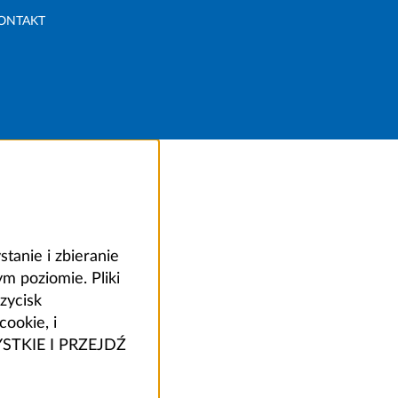
ONTAKT
anie i zbieranie
 poziomie. Pliki
zycisk
ookie, i
ZYSTKIE I PRZEJDŹ