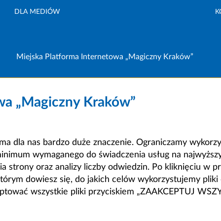
DLA MEDIÓW
K
Miejska Platforma Internetowa „Magiczny Kraków”
owa „Magiczny Kraków”
a dla nas bardzo duże znaczenie. Ograniczamy wykorzyst
minimum wymaganego do świadczenia usług na najwyższym
strony oraz analizy liczby odwiedzin. Po kliknięciu w pr
m dowiesz się, do jakich celów wykorzystujemy pliki c
ceptować wszystkie pliki przyciskiem „ZAAKCEPTUJ WS