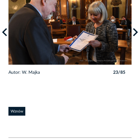
5
Autor: W. Majka
23/85
Auto
Wznów