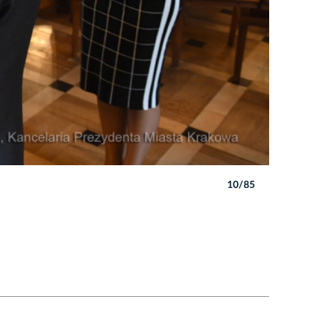
10/85
Autor: W. 