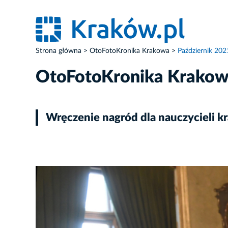
Strona główna
OtoFotoKronika Krakowa
Październik 202
OtoFotoKronika Krako
Wręczenie nagród dla nauczycieli k
ZDJĘCIE