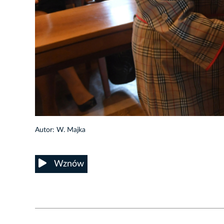
9/85
Autor: W. Majka
Wznów