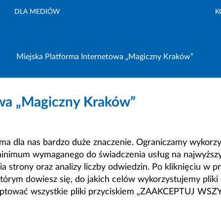
DLA MEDIÓW
K
Miejska Platforma Internetowa „Magiczny Kraków”
owa „Magiczny Kraków”
a dla nas bardzo duże znaczenie. Ograniczamy wykorzyst
minimum wymaganego do świadczenia usług na najwyższym
strony oraz analizy liczby odwiedzin. Po kliknięciu w pr
m dowiesz się, do jakich celów wykorzystujemy pliki c
ceptować wszystkie pliki przyciskiem „ZAAKCEPTUJ WS