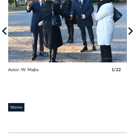
Autor: W. Majka
1/22
Auto
Wznów