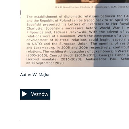
20/22
Autor: W. Majka
Wznów