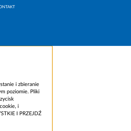
ONTAKT
anie i zbieranie
 poziomie. Pliki
zycisk
ookie, i
ZYSTKIE I PRZEJDŹ