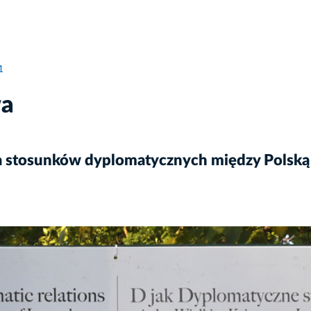
1
wa
cia stosunków dyplomatycznych między Polsk