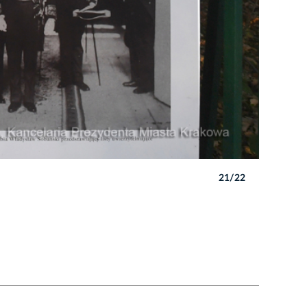
21/22
Autor: W. 