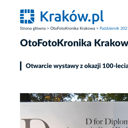
Strona główna
OtoFotoKronika Krakowa
Październik 202
OtoFotoKronika Krako
Otwarcie wystawy z okazji 100-le
ZDJĘCIE