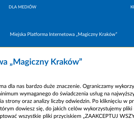
DLA MEDIÓW
K
Miejska Platforma Internetowa „Magiczny Kraków”
owa „Magiczny Kraków”
a dla nas bardzo duże znaczenie. Ograniczamy wykorzyst
minimum wymaganego do świadczenia usług na najwyższym
strony oraz analizy liczby odwiedzin. Po kliknięciu w pr
m dowiesz się, do jakich celów wykorzystujemy pliki c
ceptować wszystkie pliki przyciskiem „ZAAKCEPTUJ WS