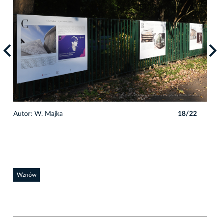
2
Autor: W. Majka
18/22
Auto
Wznów