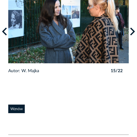
2
Autor: W. Majka
15/22
Auto
Wznów