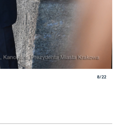
8/22
Autor: W. 