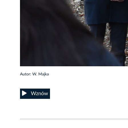
7/22
Autor: W. Majka
Wznów