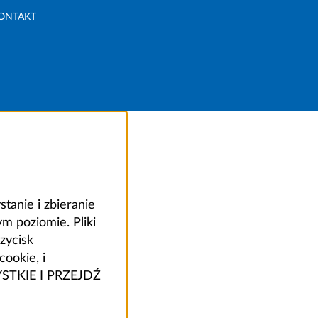
ONTAKT
anie i zbieranie
 poziomie. Pliki
zycisk
ookie, i
ZYSTKIE I PRZEJDŹ