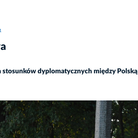
1
wa
cia stosunków dyplomatycznych między Polsk