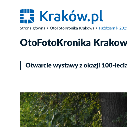
Strona główna
OtoFotoKronika Krakowa
Październik 202
OtoFotoKronika Krako
Otwarcie wystawy z okazji 100-le
ZDJĘCIE