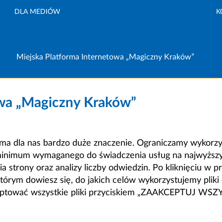
DLA MEDIÓW
K
Miejska Platforma Internetowa „Magiczny Kraków”
owa „Magiczny Kraków”
a dla nas bardzo duże znaczenie. Ograniczamy wykorzyst
minimum wymaganego do świadczenia usług na najwyższym
strony oraz analizy liczby odwiedzin. Po kliknięciu w pr
m dowiesz się, do jakich celów wykorzystujemy pliki c
ceptować wszystkie pliki przyciskiem „ZAAKCEPTUJ WS