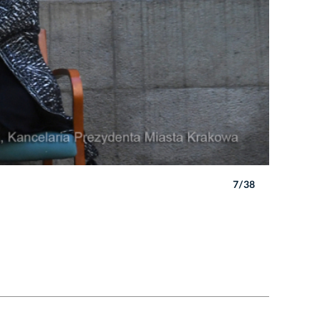
7/38
Autor: W. 