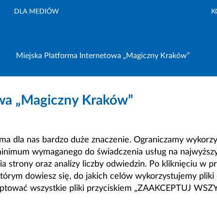
DLA MEDIÓW
K
Miejska Platforma Internetowa „Magiczny Kraków”
owa „Magiczny Kraków”
a dla nas bardzo duże znaczenie. Ograniczamy wykorzyst
minimum wymaganego do świadczenia usług na najwyższym
strony oraz analizy liczby odwiedzin. Po kliknięciu w pr
m dowiesz się, do jakich celów wykorzystujemy pliki c
ceptować wszystkie pliki przyciskiem „ZAAKCEPTUJ WS