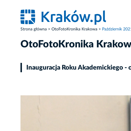
Strona główna
OtoFotoKronika Krakowa
Październik 202
OtoFotoKronika Krako
Inauguracja Roku Akademickiego - o
ZDJĘCIE