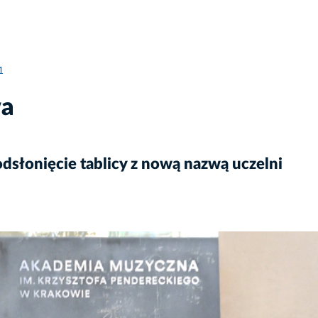
1
wa
dsłonięcie tablicy z nową nazwą uczelni