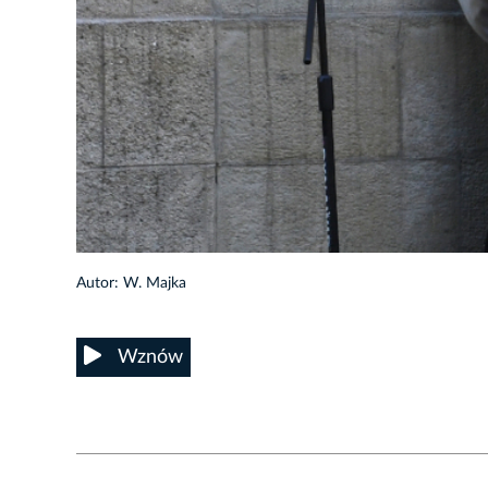
6/38
Autor: W. Majka
Wznów