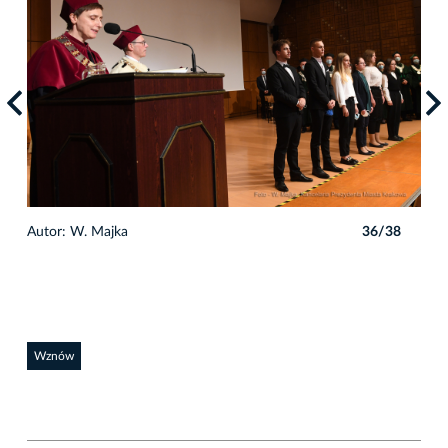
8
Autor: W. Majka
36/38
Auto
Wznów