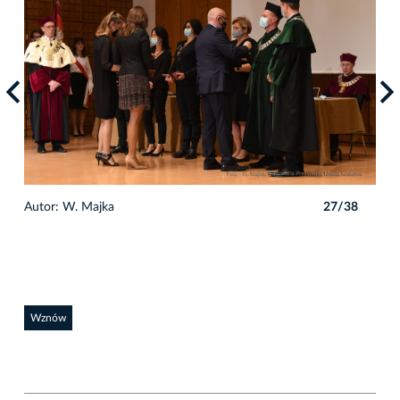
8
Autor: W. Majka
27/38
Auto
Wznów