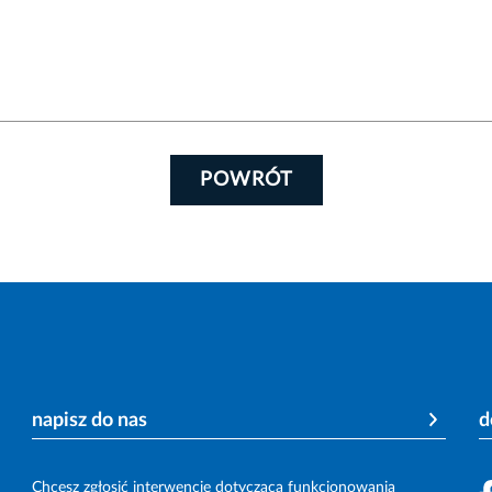
POWRÓT
napisz do nas
d
Chcesz zgłosić interwencję dotyczącą funkcjonowania