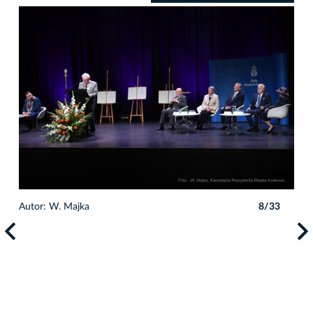
3
Autor: W. Majka
8/33
Auto