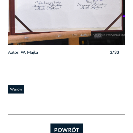
3
Autor: W. Majka
3/33
Wznów
POWRÓT