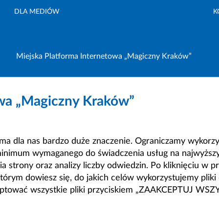
DLA MEDIÓW
K
Miejska Platforma Internetowa „Magiczny Kraków”
owa „Magiczny Kraków”
a dla nas bardzo duże znaczenie. Ograniczamy wykorzyst
minimum wymaganego do świadczenia usług na najwyższym
strony oraz analizy liczby odwiedzin. Po kliknięciu w pr
m dowiesz się, do jakich celów wykorzystujemy pliki c
ceptować wszystkie pliki przyciskiem „ZAAKCEPTUJ WS