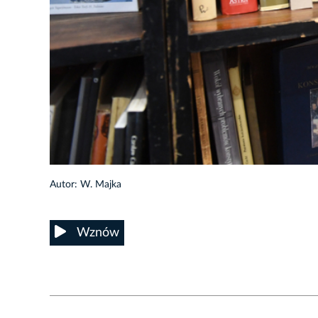
16/19
Autor: W. Majka
Wznów