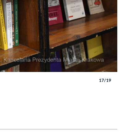
17/19
Autor: W. 