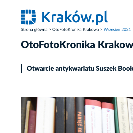
Strona główna
OtoFotoKronika Krakowa
Wrzesień 2021
OtoFotoKronika Krako
Otwarcie antykwariatu Suszek Books
ZDJĘCIE