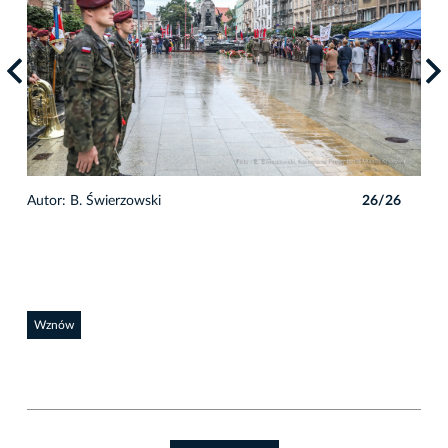
6
Autor: B. Świerzowski
26/26
Auto
Wznów