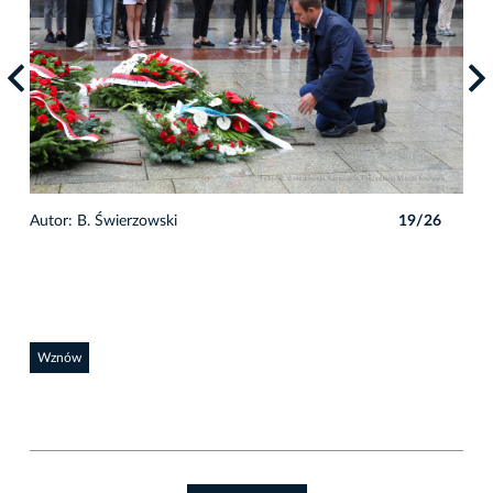
6
Autor: B. Świerzowski
19/26
Auto
Wznów