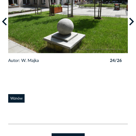
6
Autor: W. Majka
24/26
Auto
Wznów