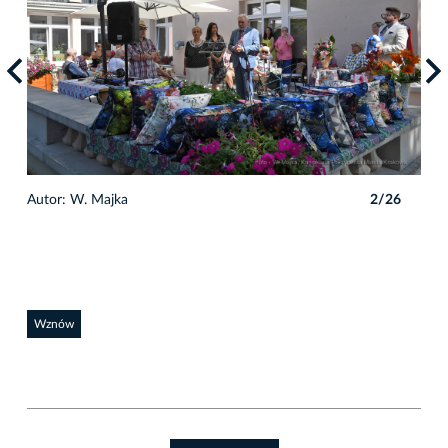
6
Autor: W. Majka
2/26
Auto
Wznów