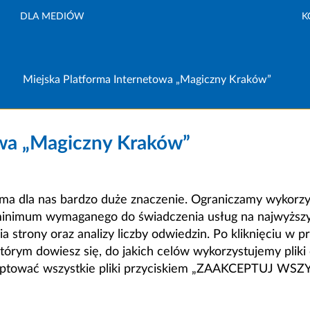
DLA MEDIÓW
K
Miejska Platforma Internetowa „Magiczny Kraków”
owa „Magiczny Kraków”
a dla nas bardzo duże znaczenie. Ograniczamy wykorzyst
minimum wymaganego do świadczenia usług na najwyższym
strony oraz analizy liczby odwiedzin. Po kliknięciu w pr
m dowiesz się, do jakich celów wykorzystujemy pliki c
ceptować wszystkie pliki przyciskiem „ZAAKCEPTUJ WS