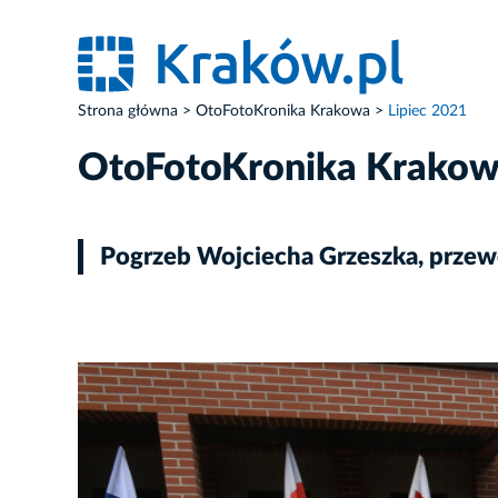
Strona główna
OtoFotoKronika Krakowa
Lipiec 2021
OtoFotoKronika Krako
Pogrzeb Wojciecha Grzeszka, przew
ZDJĘCIE