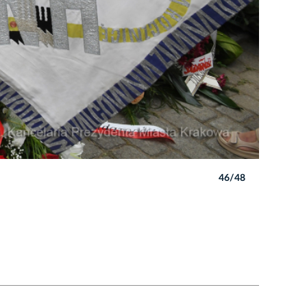
46/48
Autor: W. 