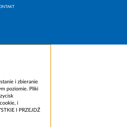
ONTAKT
anie i zbieranie
 poziomie. Pliki
zycisk
ookie, i
ZYSTKIE I PRZEJDŹ