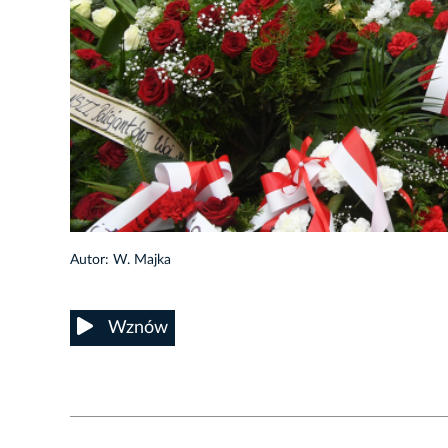
45/48
Autor: W. Majka
Wznów