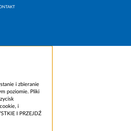
ONTAKT
anie i zbieranie
 poziomie. Pliki
zycisk
ookie, i
ZYSTKIE I PRZEJDŹ