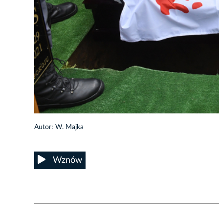
25/48
Autor: W. Majka
Wznów