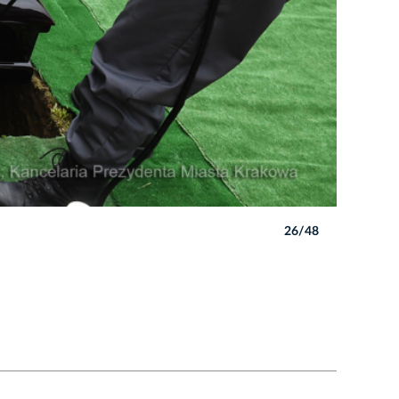
26/48
Autor: W. 