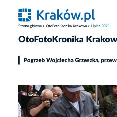
Strona główna
OtoFotoKronika Krakowa
Lipiec 2021
OtoFotoKronika Krako
Pogrzeb Wojciecha Grzeszka, przew
ZDJĘCIE