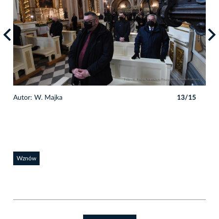
5
Autor: W. Majka
13/15
Auto
Wznów