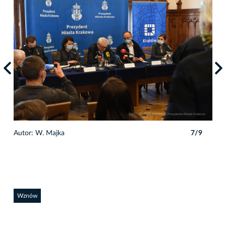
9
Autor: W. Majka
7/9
Auto
Wznów