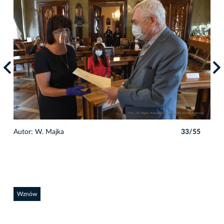
5
Autor: W. Majka
33/55
Auto
Wznów